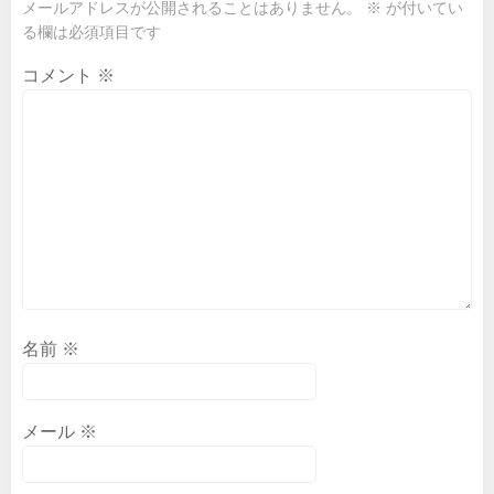
ゲ
ゲ
メールアドレスが公開されることはありません。
※
が付いてい
る欄は必須項目です
ー
ー
コメント
※
シ
シ
ョ
ョ
ン
ン
名前
※
メール
※