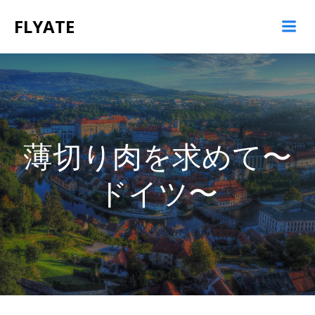
コ
FLYATE
ン
テ
ン
ツ
へ
ス
キ
ッ
薄切り肉を求めて〜
プ
ドイツ〜